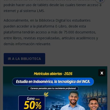
podrán hacer uso de tablets desde las cuales tienen acceso a
internet y al sistema LMS.
Adicionalmente, en la Biblioteca Digital los estudiantes
pueden acceder a la plataforma E-Libro, desde esta
plataforma tendrán acceso a más de 75.000 documentos,
entre libros, revistas especializadas, artículos académicos y
demás información relevante.
IR A LA BIBLIOTECA
x