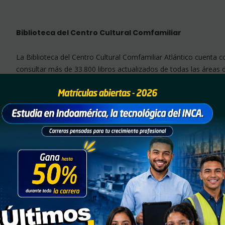
Biblioteca del Centro Cultural Comfamiliar
La Biblioteca del Centro Cultural Comfamiliar Atlántico cuent
consultar más de 33.800 libros actualizados de todas las áreas d
conformada por enciclopedias, diccionarios, directorios, anuario
otras fuentes que ofrecen información de referencia de rápido 
uso adecuado y rápido por parte de los clientes y del personal de
La Biblioteca cuenta con una Hemeroteca con periódicos y direc
país, además cuenta con revistas nacionales y extranjeras.
Para Mayor Información haga clic
AQUÍ
Para Consultar un recurso bibliográfico en esta Biblioteca haga c
CONSULTAR