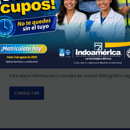
Biblioteca Combarranquilla
La Biblioteca Combarranquilla tiene como objetivo principal apo
comunidad en general a satisfacer las necesidades de información
acceso a datos actualizados, guiándonos hacia las fuentes de 
por la lectura.
Para Mayor Información y consulta del recurso Bibliográfico hag
CONSULTAR