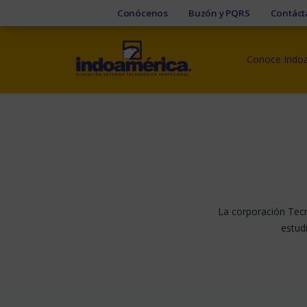
Conócenos
Buzón y PQRS
Contáct
Conoce Indo
La corporación Tecn
estud