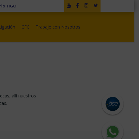
rio TIGO
tigación
CFC
Trabaje con Nosotros
cas, allí nuestros
cas.