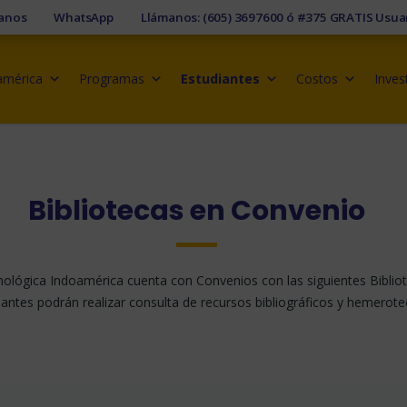
anos
WhatsApp
Llámanos: (605) 3697600 ó #375 GRATIS Usua
américa
Programas
Estudiantes
Costos
Inves
Bibliotecas en Convenio
ológica Indoamérica cuenta con Convenios con las siguientes Bibliote
iantes podrán realizar consulta de recursos bibliográficos y hemerote