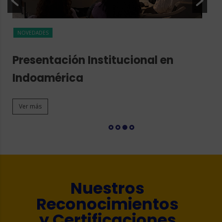
NOVEDADES
N
Presentación Institucional en
M
Indoamérica
I
Ver más
V
Nuestros
Reconocimientos
y Certificaciones