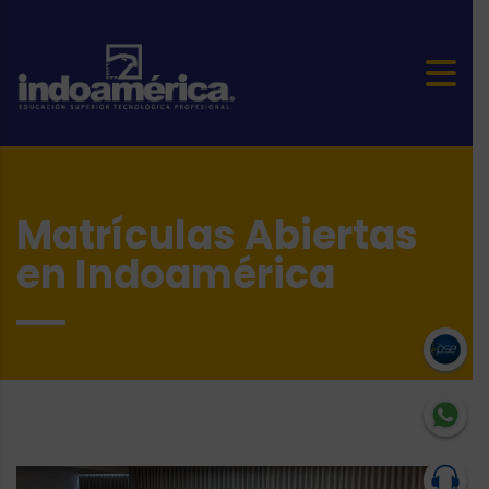
Matrículas Abiertas
en Indoamérica