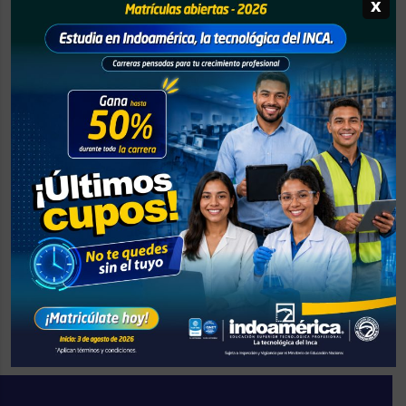
x
ofrece a sus estudiantes herramientas actualizadas que
potencian su empleabilidad y capacidad de liderazgo en
el entorno empresarial. La formación combina
conocimiento técnico con desarrollo de habilidades
estratégicas.
Durante esta etapa, el equipo académico y
administrativo ha dispuesto jornadas de orientación
personalizada para acompañar a los aspirantes en su
proceso de inscripción y elección de programa,
garantizando claridad y respaldo en cada paso.
Indoamérica invita a todos los interesados a asegurar su
cupo y comenzar una nueva etapa de crecimiento
profesional, consolidando su proyecto de vida a través
de una educación tecnológica enfocada en resultados.